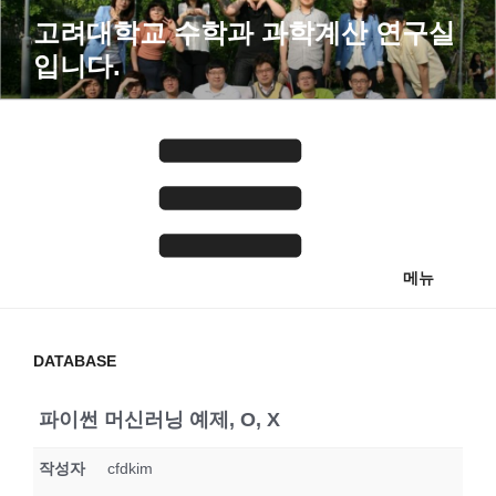
콘
고려대학교 수학과 과학계산 연구실
텐
입니다.
츠
로
바
로
가
기
메뉴
DATABASE
파이썬 머신러닝 예제, O, X
작성자
cfdkim