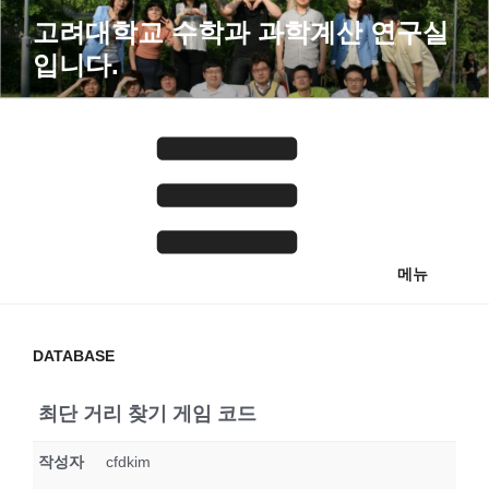
콘
고려대학교 수학과 과학계산 연구실
텐
입니다.
츠
로
바
로
가
기
메뉴
DATABASE
최단 거리 찾기 게임 코드
작성자
cfdkim