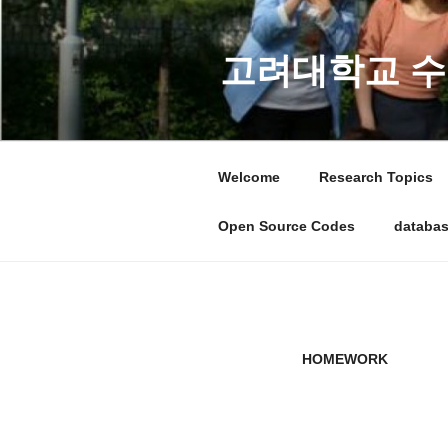
콘
텐
츠
고려대학교 수
로
바
로
가
Welcome
Research Topics
기
Open Source Codes
databa
HOMEWORK