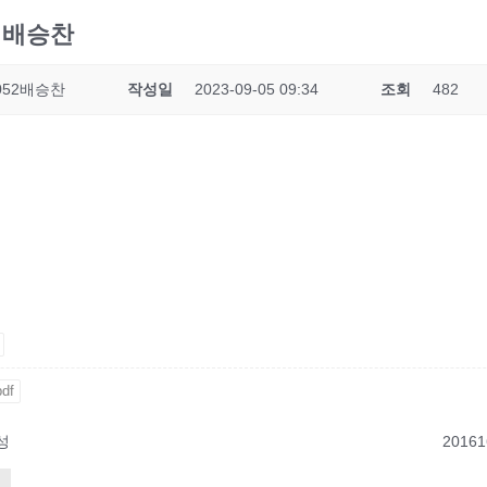
2 배승찬
0052배승찬
작성일
2023-09-05 09:34
조회
482
df
성
2016