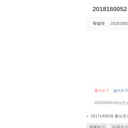
201816005
작성자
201816
좋아요
0
싫어요
0
2018160052배승찬.p
«
2017140639 황보준
목록보기
답글쓰기