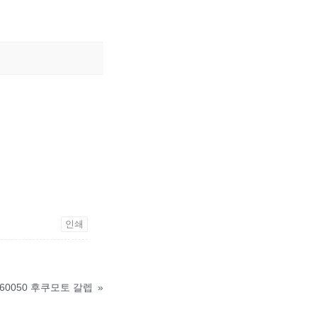
인쇄
160050 후쿠모토 갈렙
»