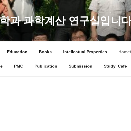
학과 과학계산 연구실입니다
Education
Books
Intellectual Properties
Home
se
PMC
Publication
Submission
Study_Cafe