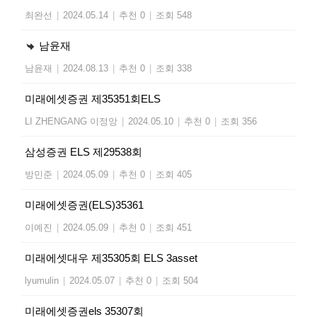
최완선
|
2024.05.14
|
추천 0
|
조회 548
남윤재
남윤재
|
2024.08.13
|
추천 0
|
조회 338
미래에셋증권 제35351회ELS
LI ZHENGANG 이정앙
|
2024.05.10
|
추천 0
|
조회 356
삼성증권 ELS 제29538회
방민준
|
2024.05.09
|
추천 0
|
조회 405
미래에셋증권(ELS)35361
이예진
|
2024.05.09
|
추천 0
|
조회 451
미래에셋대우 제35305회 ELS 3asset
lyumulin
|
2024.05.07
|
추천 0
|
조회 504
미래에셋증권els 35307회