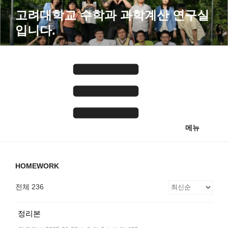
콘
고려대학교 수학과 과학계산 연구실
텐
입니다.
츠
로
바
로
가
기
메뉴
HOMEWORK
전체 236
정리본