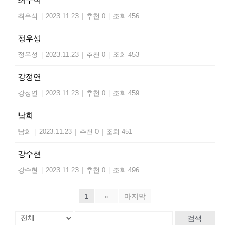
최우석
|
2023.11.23
|
추천 0
|
조회 456
정우성
정우성
|
2023.11.23
|
추천 0
|
조회 453
강정연
강정연
|
2023.11.23
|
추천 0
|
조회 459
남희
남희
|
2023.11.23
|
추천 0
|
조회 451
강수현
강수현
|
2023.11.23
|
추천 0
|
조회 496
1
»
마지막
검색