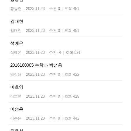
장승연
|
2023.11.23
|
추천 0
|
조회 451
김대현
김대현
|
2023.11.23
|
추천 0
|
조회 451
석예은
석예은
|
2023.11.23
|
추천 -4
|
조회 521
2016160005 수학과 박성용
박성용
|
2023.11.23
|
추천 0
|
조회 422
이호영
이호영
|
2023.11.23
|
추천 0
|
조회 419
이승은
이승은
|
2023.11.23
|
추천 0
|
조회 442
최우석