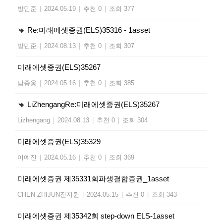
방민준
|
2024.05.19
|
추천 0
|
조회 377
Re:미래에셋증권(ELS)35316 - 1asset
방민준
|
2024.08.13
|
추천 0
|
조회 307
미래에셋증권(ELS)35267
남종웅
|
2024.05.16
|
추천 0
|
조회 385
LiZhengangRe:미래에셋증권(ELS)35267
Lizhengang
|
2024.08.13
|
추천 0
|
조회 304
미래에셋증권(ELS)35329
이예진
|
2024.05.16
|
추천 0
|
조회 369
미래에셋증권 제35331회파생결합증권_1asset
CHEN ZHIJUN진지쥔
|
2024.05.15
|
추천 0
|
조회 343
미래에셋증권 제35342회 step-down ELS-1asset