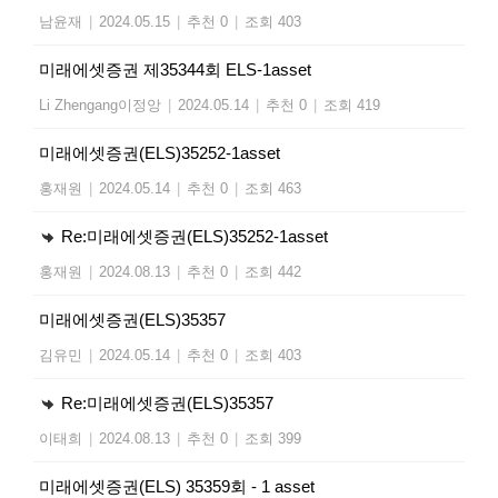
남윤재
|
2024.05.15
|
추천 0
|
조회 403
미래에셋증권 제35344회 ELS-1asset
Li Zhengang이정앙
|
2024.05.14
|
추천 0
|
조회 419
미래에셋증권(ELS)35252-1asset
홍재원
|
2024.05.14
|
추천 0
|
조회 463
Re:미래에셋증권(ELS)35252-1asset
홍재원
|
2024.08.13
|
추천 0
|
조회 442
미래에셋증권(ELS)35357
김유민
|
2024.05.14
|
추천 0
|
조회 403
Re:미래에셋증권(ELS)35357
이태희
|
2024.08.13
|
추천 0
|
조회 399
미래에셋증권(ELS) 35359회 - 1 asset