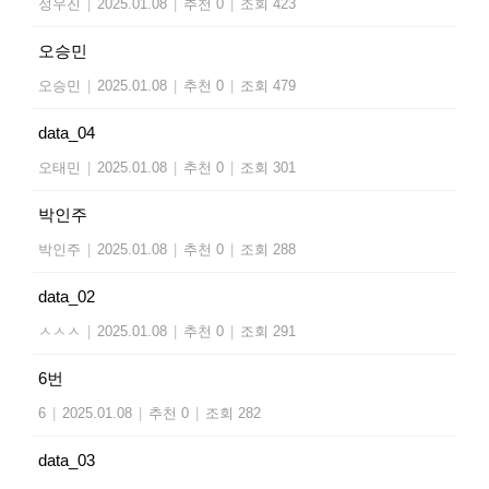
정우진
|
2025.01.08
|
추천 0
|
조회 423
오승민
오승민
|
2025.01.08
|
추천 0
|
조회 479
data_04
오태민
|
2025.01.08
|
추천 0
|
조회 301
박인주
박인주
|
2025.01.08
|
추천 0
|
조회 288
data_02
ㅅㅅㅅ
|
2025.01.08
|
추천 0
|
조회 291
6번
6
|
2025.01.08
|
추천 0
|
조회 282
data_03