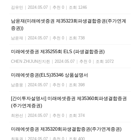
김유민
|
2024.05.07
|
추천 0
|
조회 1246
남윤재(미래에셋증권 제35323회파생결합증권(주가연계
증권))
남윤재
|
2024.05.07
|
추천 0
|
조회 738
미래에셋증권 제35255회 ELS (파생결합증권)
CHEN ZHIJUN진지쥔
|
2024.05.07
|
추천 0
|
조회 1072
미래에셋증권(ELS)35346 상품설명서
남종웅
|
2024.05.07
|
추천 0
|
조회 398
[간이투자설명서] 미래에셋증권 제35360회파생결합증권
(주가연계증권)
최완선
|
2024.05.07
|
추천 0
|
조회 374
미래에셋증권 제35320회파생결합증권(주가연계증권)
최동권
|
2024.05.07
|
추천 0
|
조회 400