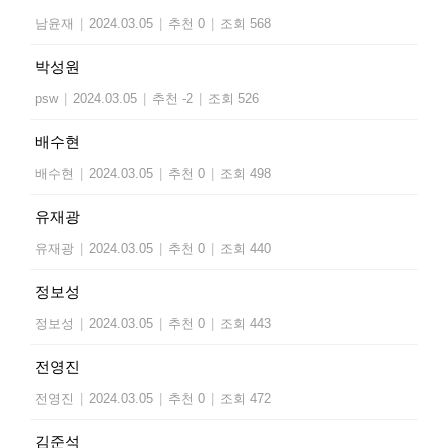
남윤재
|
2024.03.05
|
추천 0
|
조회 568
박성원
psw
|
2024.03.05
|
추천 -2
|
조회 526
배수현
배수현
|
2024.03.05
|
추천 0
|
조회 498
유재광
유재광
|
2024.03.05
|
추천 0
|
조회 440
정보성
정보성
|
2024.03.05
|
추천 0
|
조회 443
전영진
전영진
|
2024.03.05
|
추천 0
|
조회 472
김준석