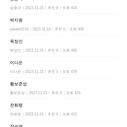
송종국
|
2023.11.23
|
추천 0
|
조회 434
박지원
jwpark0218
|
2023.11.23
|
추천 0
|
조회 405
목정인
목정인
|
2023.11.23
|
추천 0
|
조회 406
이다은
이다은
|
2023.11.23
|
추천 1
|
조회 478
황보준성
황보준성
|
2023.11.23
|
추천 0
|
조회 415
전화령
전화령
|
2023.11.23
|
추천 0
|
조회 423
장승연