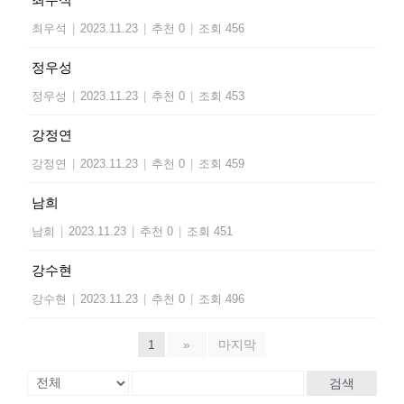
최우석
|
2023.11.23
|
추천 0
|
조회 456
정우성
정우성
|
2023.11.23
|
추천 0
|
조회 453
강정연
강정연
|
2023.11.23
|
추천 0
|
조회 459
남희
남희
|
2023.11.23
|
추천 0
|
조회 451
강수현
강수현
|
2023.11.23
|
추천 0
|
조회 496
1
»
마지막
검색