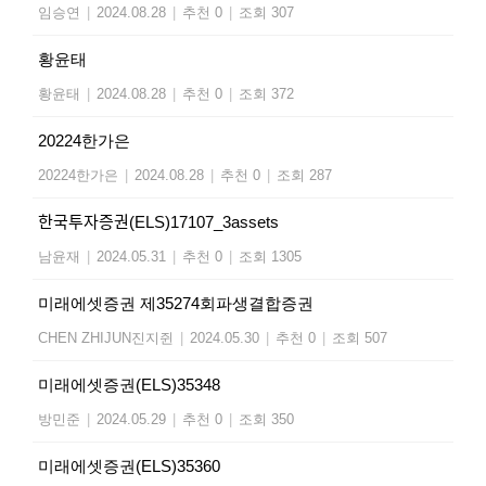
임승연
|
2024.08.28
|
추천 0
|
조회 307
황윤태
황윤태
|
2024.08.28
|
추천 0
|
조회 372
20224한가은
20224한가은
|
2024.08.28
|
추천 0
|
조회 287
한국투자증권(ELS)17107_3assets
남윤재
|
2024.05.31
|
추천 0
|
조회 1305
미래에셋증권 제35274회파생결합증권
CHEN ZHIJUN진지쥔
|
2024.05.30
|
추천 0
|
조회 507
미래에셋증권(ELS)35348
방민준
|
2024.05.29
|
추천 0
|
조회 350
미래에셋증권(ELS)35360