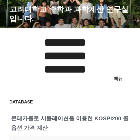
콘
고려대학교 수학과 과학계산 연구실
텐
입니다.
츠
로
바
로
가
기
메뉴
DATABASE
몬테카를로 시뮬레이션을 이용한 KOSPI200 콜
옵션 가격 계산