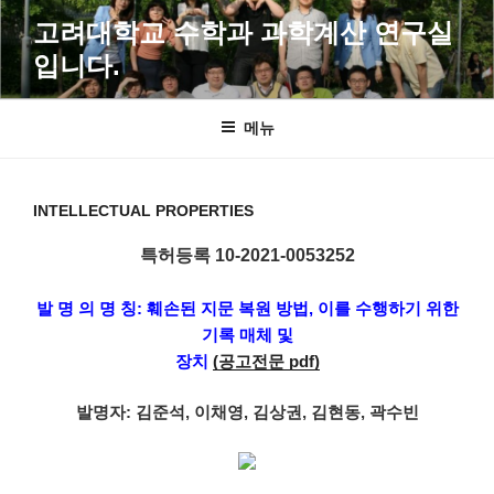
콘
고려대학교 수학과 과학계산 연구실
텐
입니다.
츠
로
바
메뉴
로
가
기
INTELLECTUAL PROPERTIES
특허등록 10-2021-0053252
발 명 의 명 칭: 훼손된 지문 복원 방법, 이를 수행하기 위한
기록 매체 및
장치
(공고전문 pdf)
발명자: 김준석, 이채영, 김상권, 김현동, 곽수빈