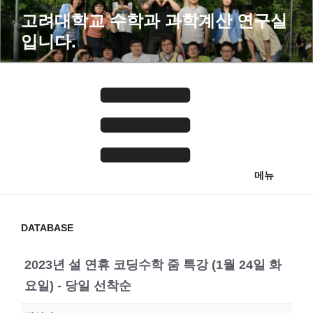
콘
고려대학교 수학과 과학계산 연구실
텐
입니다.
츠
로
바
로
가
기
메뉴
DATABASE
2023년 설 연휴 코딩수학 줌 특강 (1월 24일 화
요일) - 당일 선착순