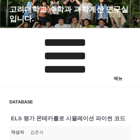
콘
고려대학교 수학과 과학계산 연구실
텐
입니다.
츠
로
바
로
가
기
메뉴
DATABASE
ELS 평가 몬테카를로 시뮬레이션 파이썬 코드
작성자
김준석