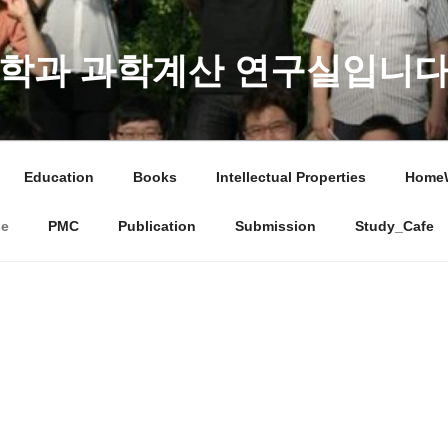
학과 과학계산 연구실입니다
Education
Books
Intellectual Properties
Home
se
PMC
Publication
Submission
Study_Cafe