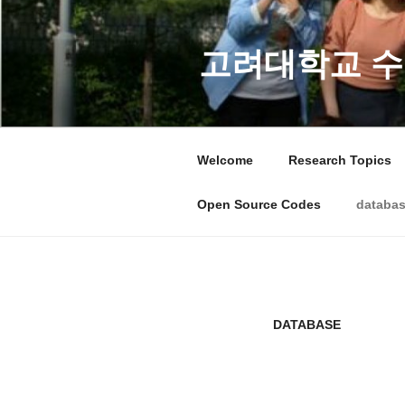
콘
텐
츠
고려대학교 수
로
바
로
가
Welcome
Research Topics
기
Open Source Codes
databa
DATABASE