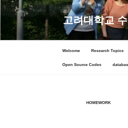
콘
텐
츠
고려대학교 수
로
바
로
가
Welcome
Research Topics
기
Open Source Codes
databa
HOMEWORK