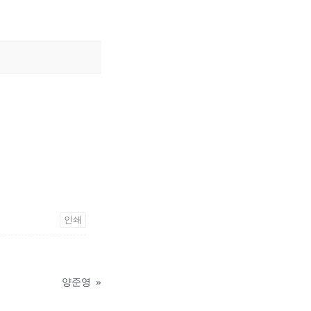
인쇄
양준영
»