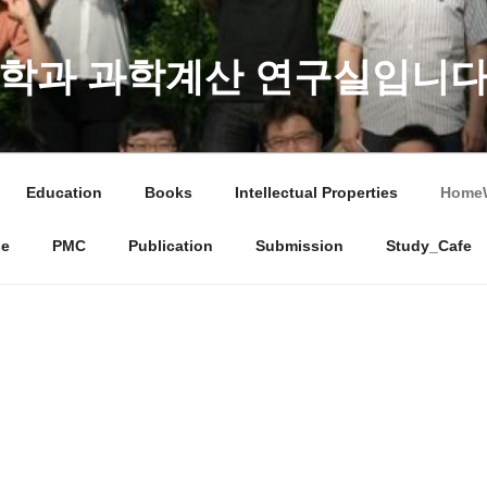
학과 과학계산 연구실입니다
Education
Books
Intellectual Properties
Home
se
PMC
Publication
Submission
Study_Cafe