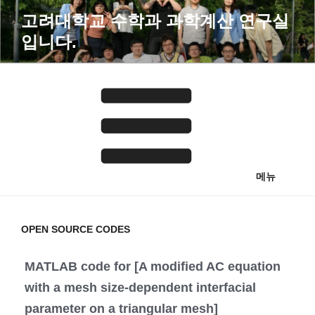
콘
고려대학교 수학과 과학계산 연구실
텐
입니다.
츠
로
바
로
가
기
메뉴
OPEN SOURCE CODES
MATLAB code for [A modified AC equation
with a mesh size-dependent interfacial
parameter on a triangular mesh]