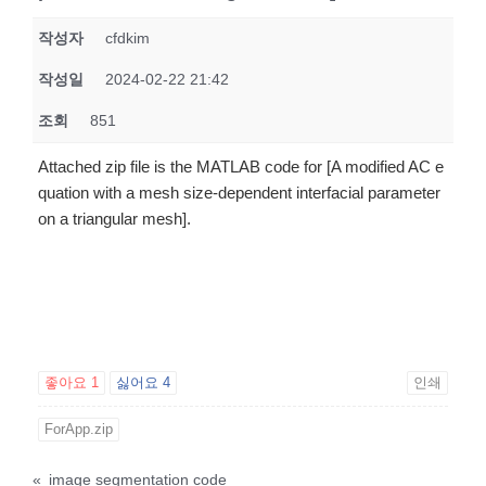
작성자
cfdkim
작성일
2024-02-22 21:42
조회
851
Attached zip file is the MATLAB code for [A modified AC e
quation with a mesh size-dependent interfacial parameter
on a triangular mesh].
좋아요
1
싫어요
4
인쇄
ForApp.zip
«
image segmentation code