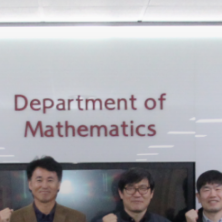
콘
텐
츠
로
바
로
가
기